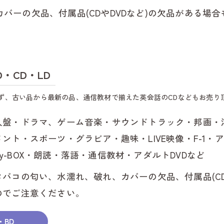
バーの欠品、付属品(CDやDVDなど)の欠品がある場
大
知
D・CD・LD
東
ず、古い品から最新の品、通信教材で揃えた英会話のCDなどもお売り
南
入盤・ドラマ、ゲーム音楽・サウンドトラック・邦画・洋
美
ント・スポーツ・グラビア・趣味・LIVE映像・F-1・
-ray-BOX・朗読・落語・通信教材・アダルトDVDなど
武
バコの匂い、水濡れ、破れ、カバーの欠品、付属品(CD
阿
のでご注意ください。
岡
・BD