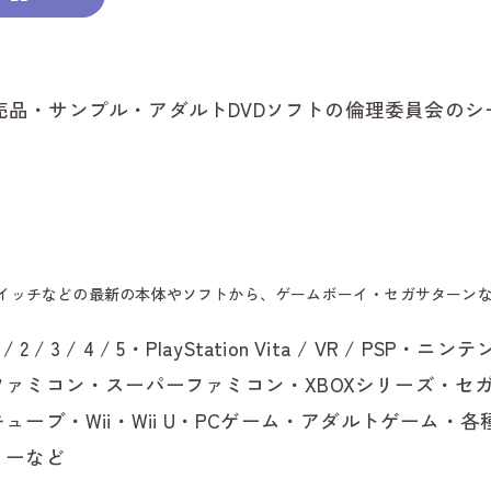
碧
刈
売品・サンプル・アダルトDVDソフトの倫理委員会の
安
西
知
イッチなどの最新の本体やソフトから、ゲームボーイ・セガサターン
on1 / 2 / 3 / 4 / 5・PlayStation Vita / VR /
高
ファミコン・スーパーファミコン・XBOXシリーズ・セ
み
ューブ・Wii・Wii U・PCゲーム・アダルトゲーム
リーなど
幸