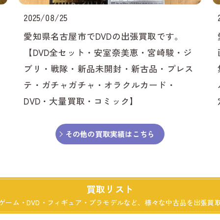
清
2025/08/25
北
愛知県名古屋市でDVDの出張買取です。
【DVD全セット・安室奈美恵・宮崎駿・ジ
長
ブリ・戦隊・新品未開封・新古品・プレス
テ・ガチャガチャ・オラクルカード・
東
DVD・大量買取・コミック】
豊
その他の買取実績はこちら
大
扶
買取リスト
津
ゲーム・DVD・フィギュア・プラモデルなど、様々な中古品を出張買