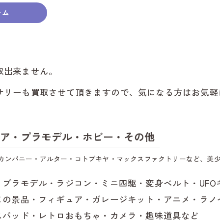
ーム
豊
豊
取出来ません。
蒲
サリーも買取させて頂きますので、気になる方はお気軽
新
田
ア・プラモデル・ホビー・その他
設
カンパニー・アルター・コトブキヤ・マックスファクトリーなど、美
東
・プラモデル・ラジコン・ミニ四駆・変身ベルト・UFO
じの景品・フィギュア・ガレージキット・アニメ・ラノ
豊
スパッド・レトロおもちゃ・カメラ・趣味道具など