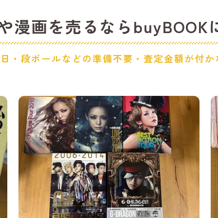
江
漫画を売るならbuyBOO
豊
即日・段ボールなどの準備不要・査定金額が付か
一
小
稲
岩
豊
日