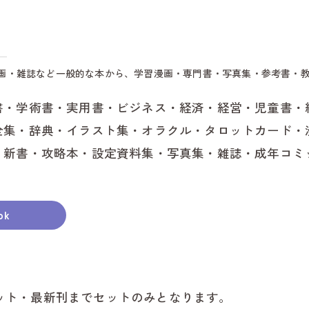
愛
弥
画・雑誌など一般的な本から、学習漫画・専門書・写真集・参考書・
飛
書・学術書・実用書・ビジネス・経済・経営・児童書・
あ
全集・辞典・イラスト集・オラクル・タロットカード・
・新書・攻略本・設定資料集・写真集・雑誌・成年コミ
大
蟹
ok
半
常
ット・最新刊までセットのみとなります。
東