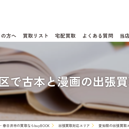
ての方へ
買取リスト
宅配買取
よくある質問
当
愛知
本
フ
瀬
区で古本と漫画の出張買取は
漫
春
ゲ
尾
DV
犬
春日井市の買取ならbuyBOOK
出張買取対応エリア
愛知県の出張買取