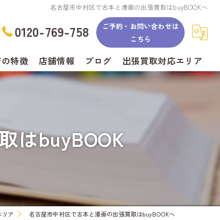
名古屋市中村区で古本と漫画の出張買取はbuyBOOKへ
ご予約・お問い合わせは
0120-769-758
こちら
店の特徴
店舗情報
ブログ
出張買取対応エリア
県の出張買取エリア
buyBOOKの店舗買取です
ィギュア
戸市で本と古本の出張買取はbuyBOOKへ
buyBOOK
画
日井市で古本買取はbuyBOOKへ
ーム
張旭市で古本買取・漫画買取はbuyBOOKへ
D
山市で古本の出張買取はbuyBOOKへ
エリア
名古屋市中村区で古本と漫画の出張買取はbuyBOOKへ