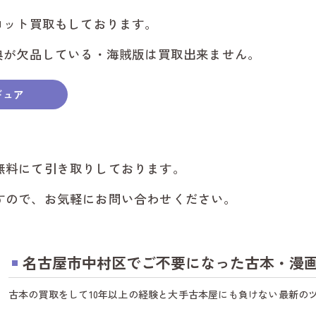
名
ロット買取もしております。
典が欠品している・海賊版は買取出来ません。
名
ギュア
名
名
無料にて引き取りしております。
名
すので、お気軽にお問い合わせください。
名
名
名古屋市中村区でご不要になった古本・漫画
名
古本の買取をして10年以上の経験と大手古本屋にも負けない最新の